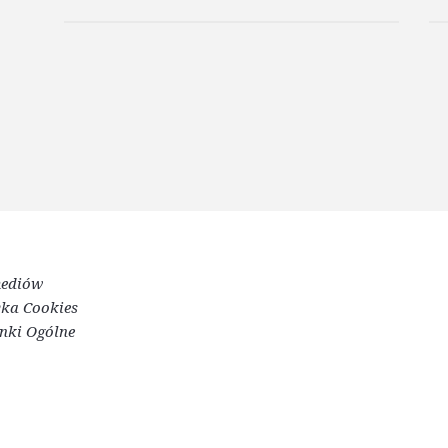
mediów
yka Cookies
nki Ogólne